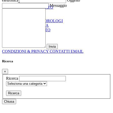
elettronica
Oggetto
LUXURY BAG
Messaggio
ANTIQUARIATO
DESIGN
SCULTURE
GIOIELLI E OROLOGI
ARGENTERIA
AUTO E MOTO
CONDIZIONI & PRIVACY
CONTATTI EMAIL
Ricerca
×
Ricerca
Ricerca
Chiusa