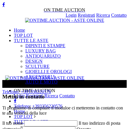
ON TIME AUCTION
Login
Registrati
Ricerca
Contatto
Home
TOP LOT
TUTTE LE ASTE
DIPINTI E STAMPE
LUXURY BAG
ANTIQUARIATO
DESIGN
SCULTURE
GIOIELLI E OROLOGI
ARGENTERIA
AUTO E MOTO
Contatto
ON TIME AUCTION
Telefono:
+393356220576
Login
Registrati
Ricerca
Contatto
Mettiti in contatto
Telefono:
+393356220576
Ti preghiamo di compilare il moduloe ci metteremo in contatto con
Home
te alla velocità della luce
TOP LOT
TUTTE LE ASTE
Il tuo nome
Il tuo indirizzo di posta
DIPINTI E STAMPE