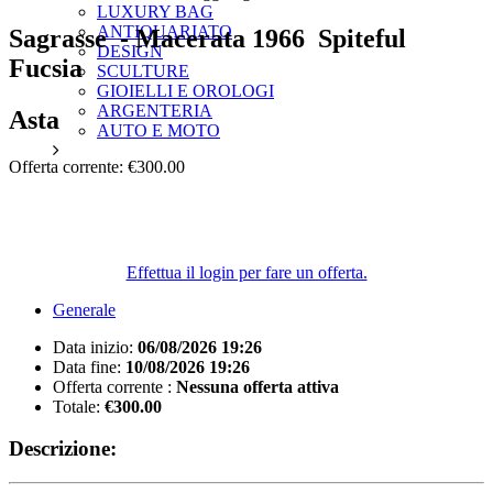
LUXURY BAG
ANTIQUARIATO
Sagrasse - Macerata 1966 Spiteful
DESIGN
Fucsia
SCULTURE
GIOIELLI E OROLOGI
ARGENTERIA
Asta
AUTO E MOTO
Offerta corrente:
€300.00
Effettua il login per fare un offerta.
Generale
Data inizio:
06/08/2026 19:26
Data fine:
10/08/2026 19:26
Offerta corrente :
Nessuna offerta attiva
Totale:
€300.00
Descrizione: