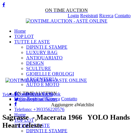
ON TIME AUCTION
Login
Registrati
Ricerca
Contatto
Home
TOP LOT
TUTTE LE ASTE
DIPINTI E STAMPE
LUXURY BAG
ANTIQUARIATO
DESIGN
SCULTURE
GIOIELLI E OROLOGI
ARGENTERIA
AUTO E MOTO
ON TIME AUCTION
Condividi su
Facebook
Telefono:
+393356220576
Login
Registrati
Ricerca
Contatto
Condividi su
Twitter
Aggiungere a
Watchlist
Telefono:
+393356220576
Home
Sagrasse - Macerata 1966 YOLO Hands
TOP LOT
Heart celeste
TUTTE LE ASTE
DIPINTI E STAMPE