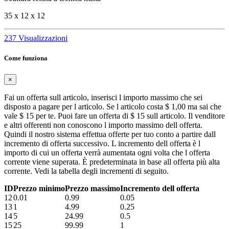
35 x 12 x 12
237 Visualizzazioni
Come funziona
×
Fai un offerta sull articolo, inserisci l importo massimo che sei
disposto a pagare per l articolo. Se l articolo costa $ 1,00 ma sai che
vale $ 15 per te. Puoi fare un offerta di $ 15 sull articolo. Il venditore
e altri offerenti non conoscono l importo massimo dell offerta.
Quindi il nostro sistema effettua offerte per tuo conto a partire dall
incremento di offerta successivo. L incremento dell offerta è l
importo di cui un offerta verrà aumentata ogni volta che l offerta
corrente viene superata. È predeterminata in base all offerta più alta
corrente. Vedi la tabella degli incrementi di seguito.
ID
Prezzo minimo
Prezzo massimo
Incremento dell offerta
12
0.01
0.99
0.05
13
1
4.99
0.25
14
5
24.99
0.5
15
25
99.99
1