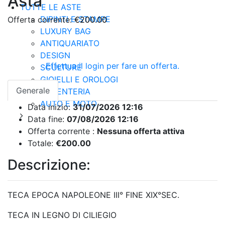
Asta
TUTTE LE ASTE
DIPINTI E STAMPE
Offerta corrente:
€200.00
LUXURY BAG
ANTIQUARIATO
DESIGN
Effettua il login per fare un offerta.
SCULTURE
GIOIELLI E OROLOGI
Generale
ARGENTERIA
AUTO E MOTO
Data inizio:
31/07/2026 12:16
Data fine:
07/08/2026 12:16
Offerta corrente :
Nessuna offerta attiva
Totale:
€200.00
Descrizione:
TECA EPOCA NAPOLEONE III° FINE XIX°SEC.
TECA IN LEGNO DI CILIEGIO