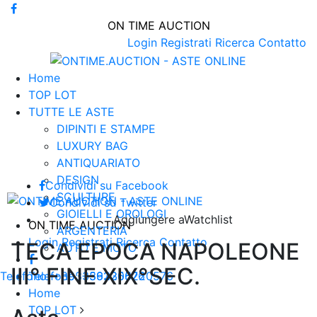
ON TIME AUCTION
Login
Registrati
Ricerca
Contatto
Home
TOP LOT
TUTTE LE ASTE
DIPINTI E STAMPE
LUXURY BAG
ANTIQUARIATO
DESIGN
Condividi su
Facebook
SCULTURE
Condividi su
Twitter
GIOIELLI E OROLOGI
Aggiungere a
Watchlist
ON TIME AUCTION
ARGENTERIA
Login
Registrati
Ricerca
Contatto
TECA EPOCA NAPOLEONE
AUTO E MOTO
III° FINE XIX°SEC.
Telefono:
+393356220576
Telefono:
+393356220576
Home
TOP LOT