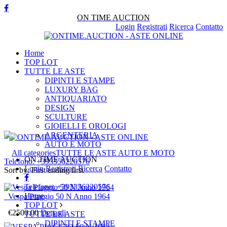
ON TIME AUCTION
Login
Registrati
Ricerca
Contatto
Home
TOP LOT
TUTTE LE ASTE
DIPINTI E STAMPE
LUXURY BAG
ANTIQUARIATO
DESIGN
SCULTURE
GIOIELLI E OROLOGI
ARGENTERIA
AUTO E MOTO
All categories
TUTTE LE ASTE
AUTO E MOTO
ON TIME AUCTION
Telefono:
+393356220576
Login
Registrati
Ricerca
Contatto
Sort by:
First ending first
Telefono:
+393356220576
Home
Vespa Piaggio 50 N Anno 1964
TOP LOT
€2500.00
Dettagli
TUTTE LE ASTE
DIPINTI E STAMPE